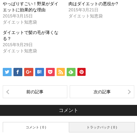
有
リ
有
やっぱりすごい！野菜がダイ
肉はダイエットの悪役か?
(新
ッ
(新
エットに効果的な理由
2015年3月21日
し
ク
し
い
し
い
2015年3月15日
ダイエット知恵袋
ウ
て
ウ
ィ
く
ィ
ダイエット知恵袋
ン
だ
ン
ド
さ
ド
ダイエットで髪の毛が薄くな
ウ
い
ウ
で
(新
で
る？
開
し
開
き
い
き
2015年9月29日
ま
ウ
ま
ダイエット知恵袋
す)
ィ
す)
ン
ド
ウ
で
開
き
ま
す)
前の記事
次の記事
コメント
コメント ( 0 )
トラックバック ( 0 )