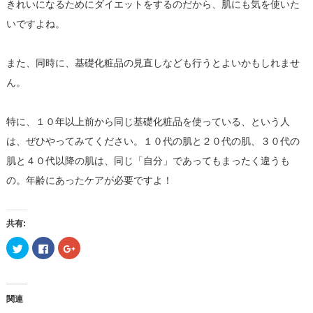
きれいになるためにダイエットをするのだから、肌にも気を使いた
いですよね。
また、同時に、基礎化粧品の見直しなども行うとよいかもしれませ
ん。
特に、１０年以上前から同じ基礎化粧品を使っている、という人
は、ぜひやってみてください。１０代の肌と２０代の肌、３０代の
肌と４０代以降の肌は、同じ「自分」であってもまったく違うも
の。年齢にあったケアが必要ですよ！
共有:
ク
Facebook
ク
リ
で
リ
ッ
共
ッ
ク
有
ク
し
す
し
て
る
て
Twitter
に
Google+
関連
で
は
で
共
ク
共