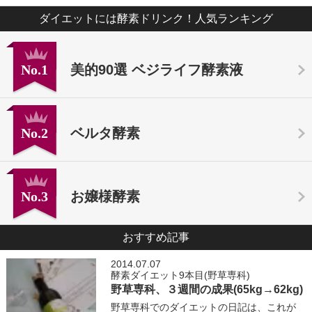
ダイエットには酵素ドリンク！人気ランキング
No.1
美的90選 ベジライフ酵素液
No.2
ベルタ酵素
No.3
お嬢様酵素
おすすめ記事
2014.07.07
酵素ダイエット9本目(野草専科)
野草専科、３週間の成果(65kg→62kg)
野草専科でのダイエットの日記は、これが