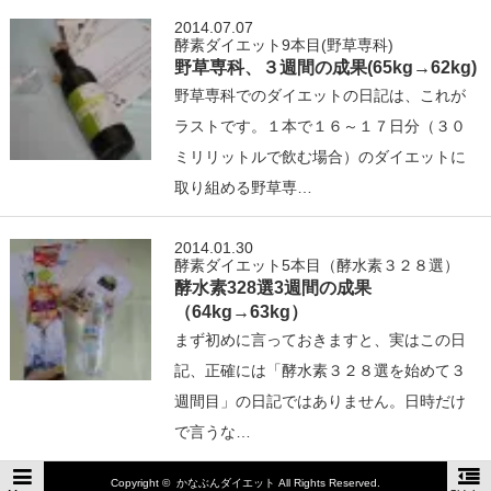
2014.07.07
酵素ダイエット9本目(野草専科)
野草専科、３週間の成果(65kg→62kg)
野草専科でのダイエットの日記は、これが
ラストです。１本で１６～１７日分（３０
ミリリットルで飲む場合）のダイエットに
取り組める野草専…
2014.01.30
酵素ダイエット5本目（酵水素３２８選）
酵水素328選3週間の成果
（64kg→63kg）
まず初めに言っておきますと、実はこの日
記、正確には「酵水素３２８選を始めて３
週間目」の日記ではありません。日時だけ
で言うな…
Copyright ©
かなぶんダイエット
All Rights Reserved.