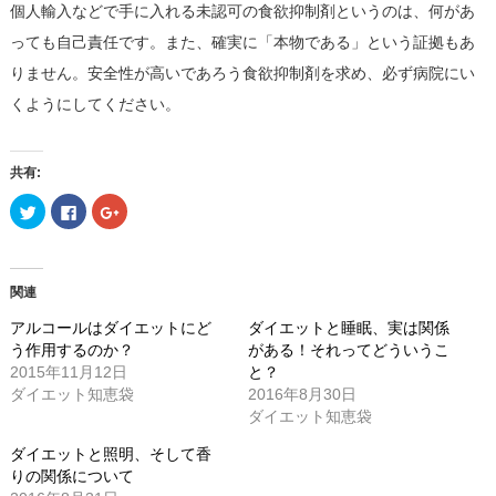
個人輸入などで手に入れる未認可の食欲抑制剤というのは、何があ
っても自己責任です。また、確実に「本物である」という証拠もあ
りません。安全性が高いであろう食欲抑制剤を求め、必ず病院にい
くようにしてください。
共有:
ク
Facebook
ク
リ
で
リ
ッ
共
ッ
ク
有
ク
し
す
し
て
る
て
Twitter
に
Google+
関連
で
は
で
共
ク
共
有
リ
有
アルコールはダイエットにど
ダイエットと睡眠、実は関係
(新
ッ
(新
う作用するのか？
がある！それってどういうこ
し
ク
し
い
し
い
2015年11月12日
と？
ウ
て
ウ
ィ
く
ィ
ダイエット知恵袋
2016年8月30日
ン
だ
ン
ダイエット知恵袋
ド
さ
ド
ウ
い
ウ
で
(新
で
ダイエットと照明、そして香
開
し
開
き
い
き
りの関係について
ま
ウ
ま