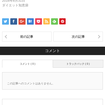
2016年8月31日
す)
ィ
す)
ン
ダイエット知恵袋
ド
ウ
で
開
き
ま
す)
前の記事
次の記事
コメント
コメント ( 0 )
トラックバック ( 0 )
この記事へのコメントはありません。