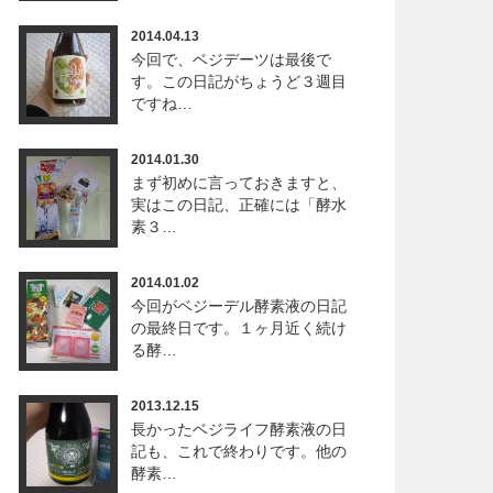
2014.04.13
今回で、ベジデーツは最後で
す。この日記がちょうど３週目
ですね…
2014.01.30
まず初めに言っておきますと、
実はこの日記、正確には「酵水
素３…
2014.01.02
今回がベジーデル酵素液の日記
の最終日です。１ヶ月近く続け
る酵…
2013.12.15
長かったベジライフ酵素液の日
記も、これで終わりです。他の
酵素…