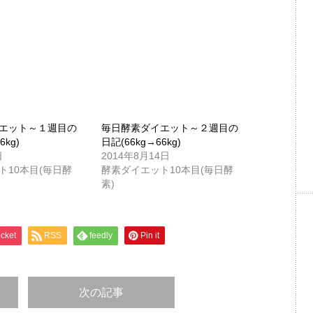
エット～１週目の
毎日酵素ダイエット～２週目の
6kg)
日記(66kg→66kg)
日
2014年8月14日
ト10本目(毎日酵
酵素ダイエット10本目(毎日酵
素)
cket
RSS
feedly
Pin it
次の記事