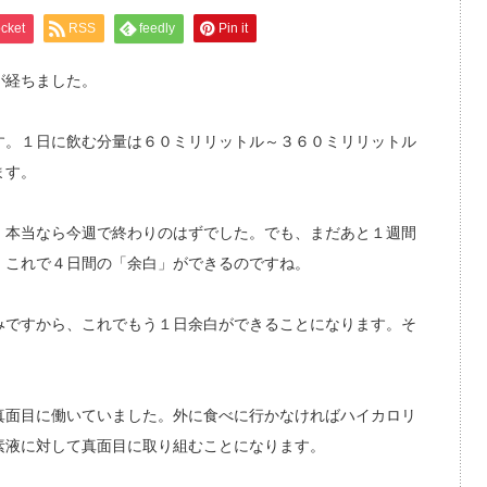
cket
RSS
feedly
Pin it
が経ちました。
す。１日に飲む分量は６０ミリリットル～３６０ミリリットル
ます。
、本当なら今週で終わりのはずでした。でも、まだあと１週間
、これで４日間の「余白」ができるのですね。
みですから、これでもう１日余白ができることになります。そ
真面目に働いていました。外に食べに行かなければハイカロリ
素液に対して真面目に取り組むことになります。