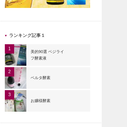
ランキング記事１
1
美的90選 ベジライ
フ酵素液
2
ベルタ酵素
3
お嬢様酵素