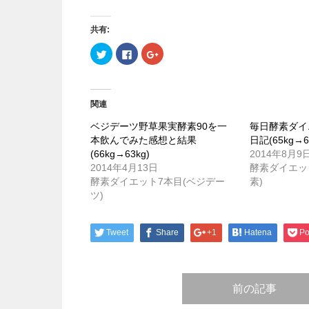
共有:
ク
Facebook
ク
リ
で
リ
ッ
共
ッ
ク
有
ク
し
す
し
て
る
て
Twitter
に
Google+
関連
で
は
で
共
ク
共
有
リ
有
ベジデーツ野草果実酵素90を一
毎日酵素ダイ
(新
ッ
(新
本飲んでみた感想と結果
日記(65kg→6
し
ク
し
い
し
い
(66kg→63kg)
2014年8月9
ウ
て
ウ
ィ
く
ィ
2014年4月13日
酵素ダイエッ
ン
だ
ン
酵素ダイエット7本目(ベジデー
素)
ド
さ
ド
ウ
い
ウ
ツ)
で
(新
で
開
し
開
き
い
き
ま
ウ
ま
Tweet
す)
ィ
Share
す)
+1
Hatena
Po
ン
ド
ウ
で
開
き
前の記事
ま
す)