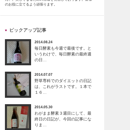
のお役に立てるよう頑張ります。
ピックアップ記事
2014.08.24
毎日酵素も今週で最後です。と
いうわけで、毎日酵素の最終週
の日…
2014.07.07
野草専科でのダイエットの日記
は、これがラストです。１本で
１６…
2014.05.30
わがまま酵素３週目にして、最
終日の日記が、今回の記事にな
りま…