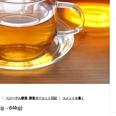
）
ベジーデル酵素
,
酵素ダイエット日記
コメントを書く
→64kg)