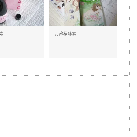
素
お嬢様酵素