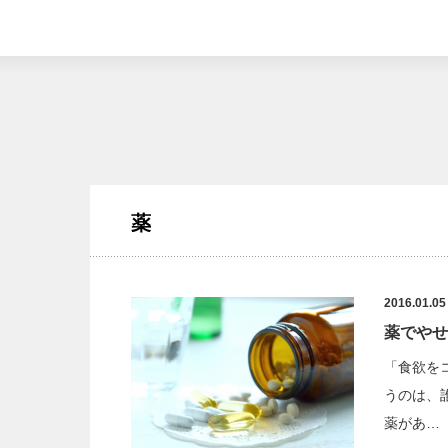
薬
2016.01.05
薬でやせ
「食欲を
うのは、
薬があ…