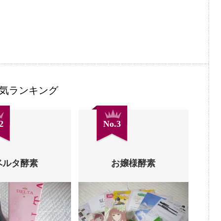
気ランキング
2
No.3
ベルタ酵素
お嬢様酵素