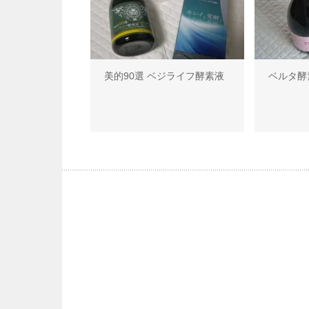
美的90選 ベジライフ酵素液
ベルタ酵