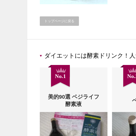
トップページに戻る
ダイエットには酵素ドリンク！人
No.1
No.
美的90選 ベジライフ
酵素液